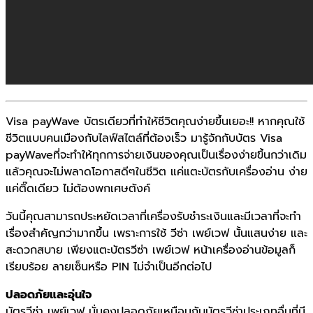
Visa payWave บัตรเดียวที่ทำให้ชีวิตคุณง่ายขึ้นเยอะ!! หากคุณใช้
ชีวิตแบบคนเมืองกับไลฟ์สไตล์ที่ต้องเร็ว มารู้จักกับบัตร Visa
payWaveที่จะทำให้ทุกการจ่ายเงินของคุณเป็นเรื่องง่ายขึ้นกว่าเดิม
แล้วคุณจะไม่พลาดโอกาสดีๆในชีวิต แค่แตะบัตรกับเครื่องอ่าน ง่าย
แค่ติ๊ดเดียว ไม่ต้องพกเศษตังค์
วันนี้คุณสามารถประหยัดเวลาที่เครื่องรับชำระเงินและมีเวลาที่จะทำ
เรื่องสำคัญกว่ามากขึ้น เพราะการใช้ วีซ่า เพย์เวฟ นั้นแสนง่าย และ
สะดวกสบาย เพียงแตะบัตรวีซ่า เพย์เวฟ หน้าเครื่องอ่านข้อมูลก็
เรียบร้อย ลายเซ็นหรือ PIN ไม่จำเป็นอีกต่อไป
ปลอดภัยและอุ่นใจ
บัตรวีซ่า เพย์เวฟ มั่นคงปลอดภัยเหมือนกับบัตรวีซ่าประเภทอื่นที่มี