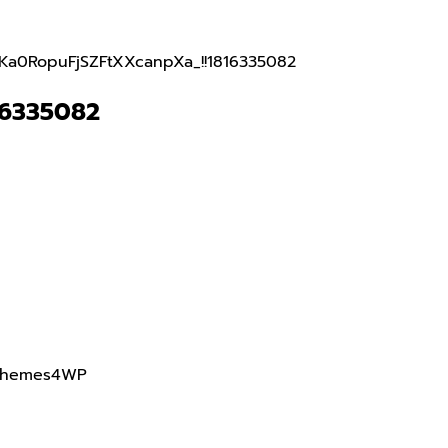
a0RopuFjSZFtXXcanpXa_!!1816335082
16335082
Themes4WP