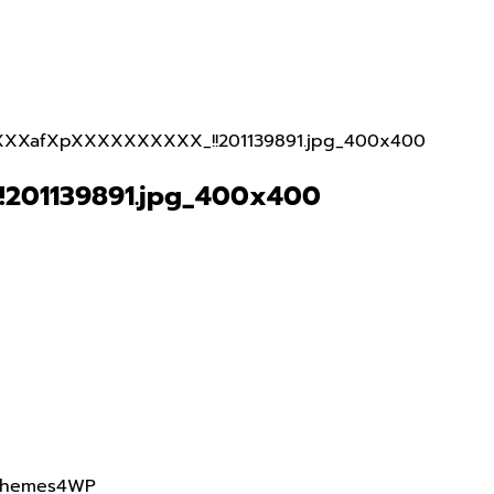
XXXafXpXXXXXXXXXX_!!201139891.jpg_400x400
201139891.jpg_400x400
Themes4WP