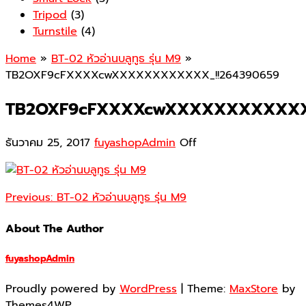
Tripod
(3)
Turnstile
(4)
Home
»
BT-02 หัวอ่านบลูทูธ รุ่น M9
»
TB2OXF9cFXXXXcwXXXXXXXXXXXX_!!264390659
TB2OXF9cFXXXXcwXXXXXXXXXXXX_
ธันวาคม 25, 2017
fuyashopAdmin
Off
Previous:
BT-02 หัวอ่านบลูทูธ รุ่น M9
About The Author
fuyashopAdmin
Proudly powered by
WordPress
|
Theme:
MaxStore
by
Themes4WP