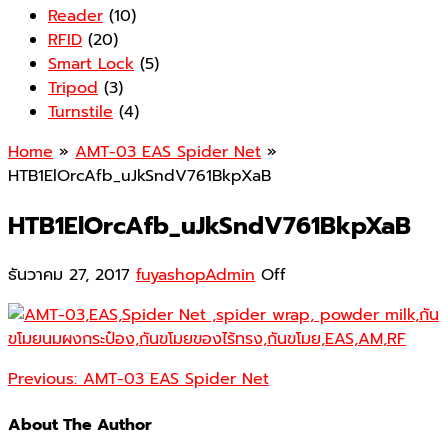
Reader
(10)
RFID
(20)
Smart Lock
(5)
Tripod
(3)
Turnstile
(4)
Home
»
AMT-03 EAS Spider Net
»
HTB1ElOrcAfb_uJkSndV761BkpXaB
HTB1ElOrcAfb_uJkSndV761BkpXaB
ธันวาคม 27, 2017
fuyashopAdmin
Off
Previous:
AMT-03 EAS Spider Net
About The Author