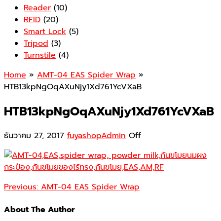
Reader
(10)
RFID
(20)
Smart Lock
(5)
Tripod
(3)
Turnstile
(4)
Home
»
AMT-04 EAS Spider Wrap
»
HTB13kpNgOqAXuNjy1Xd761YcVXaB
HTB13kpNgOqAXuNjy1Xd761YcVXaB
ธันวาคม 27, 2017
fuyashopAdmin
Off
Previous:
AMT-04 EAS Spider Wrap
About The Author