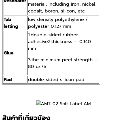
Resonator
material, including iron, nickel,
cobalt, boron, silicon, etc.
Tab
low density polyethylene /
letting
polyester 0.127 mm
1.double-sided rubber
adhesive2.thickness — 0.140
mm
Glue
3.the minimum peel strength —
80 oz./in
Pad
double-sided silicon pad
สินค้าที่เกี่ยวข้อง