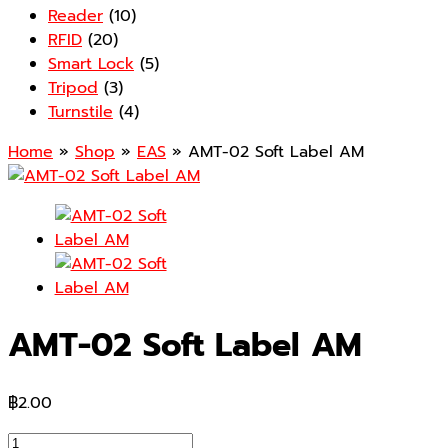
Reader
(10)
RFID
(20)
Smart Lock
(5)
Tripod
(3)
Turnstile
(4)
Home
»
Shop
»
EAS
» AMT-02 Soft Label AM
AMT-02 Soft Label AM
฿
2.00
จำนวน