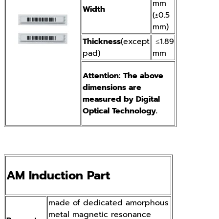
mm
Width
(±0.5
mm)
Thickness
(except
≤1.89
pad)
mm
Attention: The above
dimensions are
measured by Digital
Optical Technology.
AM Induction Part
made of dedicated amorphous
metal magnetic resonance