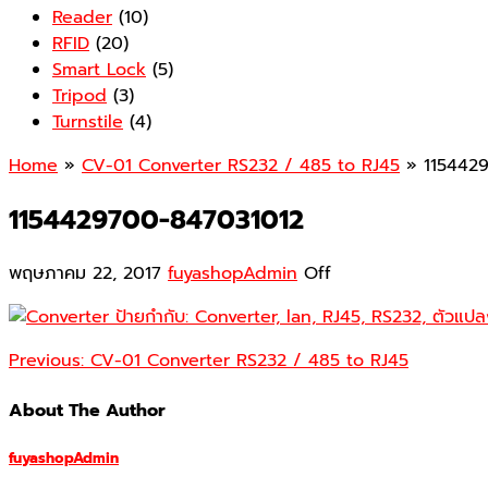
Reader
(10)
RFID
(20)
Smart Lock
(5)
Tripod
(3)
Turnstile
(4)
Home
»
CV-01 Converter RS232 / 485 to RJ45
» 115442
1154429700-847031012
พฤษภาคม 22, 2017
fuyashopAdmin
Off
Previous:
CV-01 Converter RS232 / 485 to RJ45
About The Author
fuyashopAdmin