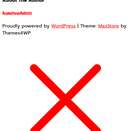
About The Author
fuyashopAdmin
Proudly powered by
WordPress
|
Theme:
MaxStore
by
Themes4WP