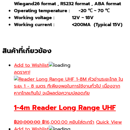
Wiegand26
format , RS232
format , ABA
format
Operating temperature : -20
℃ ~ 70
℃
Working voltage : 12V
~ 18V
Working current : <200MA (Typical 15V)
สินค้าที่เกี่ยวข้อง
Add to Wishlist
ลดราคา!
1-4m Reader Long Range UHF
Original
Current
฿
20,000.00
฿
16,000.00
หยิบใส่ตะกร้า
Quick View
price
price
Add to Wishlist